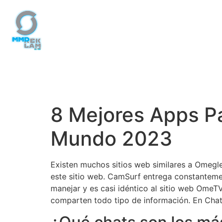
Početna
O
nama
8 Mejores Apps P
Naši
radovi
Mundo 2023
Dekoracija
Kontakt
Existen muchos sitios web similares a Omegle, 
este sitio web. CamSurf entrega constanteme
manejar y es casi idéntico al sitio web OmeTV
comparten todo tipo de información. En Cha