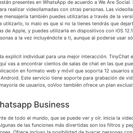
 están presentes en WhatsApp de acuerdo a We Are Social. 
ara realizar videollamadas con otras personas. Las videol
de mensajería también puedes utilizarlas a través de la ve
utilizarlo, lo malo es que si no la tienes tendrás que dejar
 de Apple, y puedes utilizarla en dispositivos con iOS 12.
onas a la vez incluyéndote a ti, aunque al poderse usar s
xplicit individual para una mejor interacción. TinyChat es
uí vas a encontrar cientos de salas de chat en las que pu
licación en formato web y móvil que soporta 12 usuarios s
 Android. Este servicio tiene soporte para grabación de vi
mayoría de usuarios, ooVoo también ofrece un plan exclusi
hatsapp Business
 de todo el mundo, que se puede ver y oír. Inicia la video
lgunas de las funciones más divertidas son los filtros y p
nes. Ofrece incluso la posibilidad de buscar personas con 