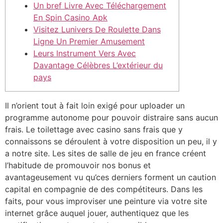
Un bref Livre Avec Téléchargement
En Spin Casino Apk
Visitez Lunivers De Roulette Dans
Ligne Un Premier Amusement
Leurs Instrument Vers Avec
Davantage Célèbres L’extérieur du
pays
Il n’orient tout à fait loin exigé pour uploader un
programme autonome pour pouvoir distraire sans aucun
frais. Le toilettage avec casino sans frais que y
connaissons se déroulent à votre disposition un peu, il y
a notre site. Les sites de salle de jeu en france créent
l’habitude de promouvoir nos bonus et
avantageusement vu qu’ces derniers forment un caution
capital en compagnie de des compétiteurs.
Dans les
faits, pour vous improviser une peinture via votre site
internet grâce auquel jouer, authentiquez que les