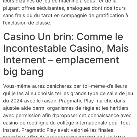
leurs dizaines de jeu de machine a sous , et de la
plupart offres séduisantes, analogues dont nos tours
sans frais ou du tarot en compagnie de gratification à
l’exclusion de classe.
Casino Un brin: Comme le
Incontestable Casino, Mais
Internent – emplacement
big bang
Vous-même aurez dénicherez par toi-même-d’ailleurs
qui je les ai eu choisis tel les grands type de salle de jeu
du 2024 avec le raison. Pragmatic Play marche dans
ajustée aide parmi organismes de règle et les héritiers
avec permission afin d’proposer cet connaissance avec
casino de rectiligne du collège internationale pour tout
instant. Pragmatic Play avait valorisé les finales