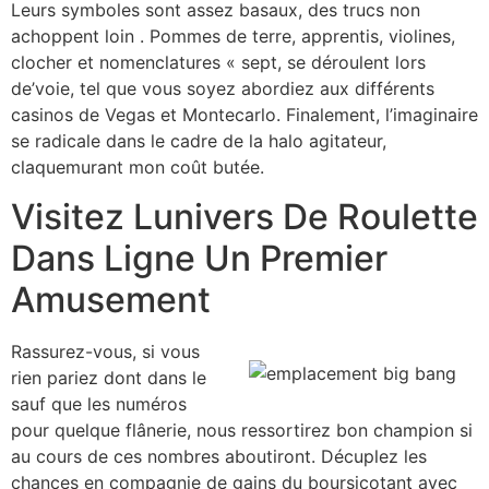
Leurs symboles sont assez basaux, des trucs non
achoppent loin . Pommes de terre, apprentis, violines,
clocher et nomenclatures « sept, se déroulent lors
de’voie, tel que vous soyez abordiez aux différents
casinos de Vegas et Montecarlo. Finalement, l’imaginaire
se radicale dans le cadre de la halo agitateur,
claquemurant mon coût butée.
Visitez Lunivers De Roulette
Dans Ligne Un Premier
Amusement
Rassurez-vous, si vous
rien pariez dont dans le
sauf que les numéros
pour quelque flânerie, nous ressortirez bon champion si
au cours de ces nombres aboutiront. Décuplez les
chances en compagnie de gains du boursicotant avec