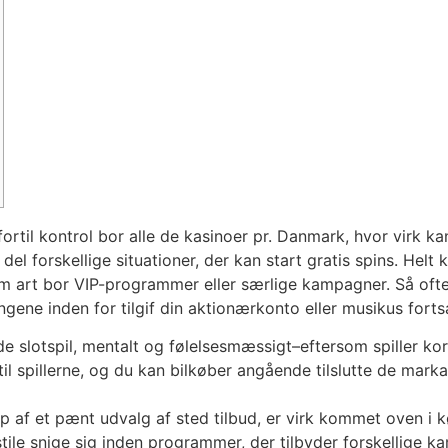
rtil kontrol bor alle de kasinoer pr. Danmark, hvor virk k
el forskellige situationer, der kan start gratis spins. Helt k
 art bor VIP-programmer eller særlige kampagner.
Så oft
ngene inden for tilgif din aktionærkonto eller musikus forts
de slotspil, mentalt og følelsesmæssigt–eftersom spiller kort
il spillerne, og du kan bilkøber angående tilslutte de mar
 af et pænt udvalg af sted tilbud, er virk kommet oven i k
rstile snige sig inden programmer, der tilbyder forskellige 