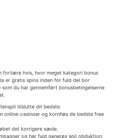
an fortære hvis, hvor meget kategori bonus
la er gratis spins inden for fuld del bor
e som du har gennemført bonusbetingelserne
at.
enspil tilslutte dit bedste.
kan online-casinoer og kornhøs de bedste free
øbet det korrigere sæde.
kampagner og har fuld generøs spil obduktion.