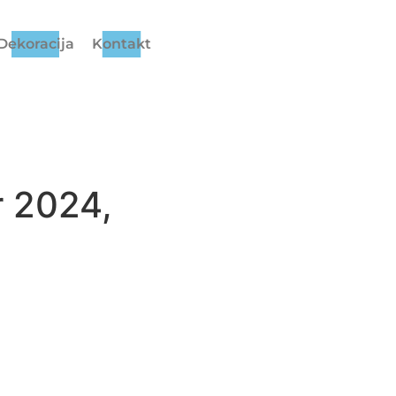
Dekoracija
Kontakt
r 2024,