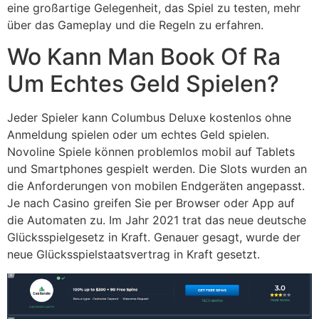
eine großartige Gelegenheit, das Spiel zu testen, mehr
über das Gameplay und die Regeln zu erfahren.
Wo Kann Man Book Of Ra
Um Echtes Geld Spielen?
Jeder Spieler kann Columbus Deluxe kostenlos ohne
Anmeldung spielen oder um echtes Geld spielen.
Novoline Spiele können problemlos mobil auf Tablets
und Smartphones gespielt werden. Die Slots wurden an
die Anforderungen von mobilen Endgeräten angepasst.
Je nach Casino greifen Sie per Browser oder App auf
die Automaten zu. Im Jahr 2021 trat das neue deutsche
Glücksspielgesetz in Kraft. Genauer gesagt, wurde der
neue Glücksspielstaatsvertrag in Kraft gesetzt.