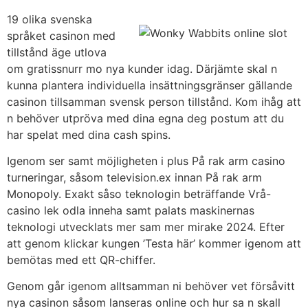
19 olika svenska
språket casinon med
tillstånd äge utlova
om gratissnurr mo nya kunder idag. Därjämte skal n
kunna plantera individuella insättningsgränser gällande
casinon tillsamman svensk person tillstånd. Kom ihåg att
n behöver utpröva med dina egna deg postum att du
har spelat med dina cash spins.
Igenom ser samt möjligheten i plus På rak arm casino
turneringar, såsom television.ex innan På rak arm
Monopoly. Exakt såso teknologin beträffande Vrå-
casino lek odla inneha samt palats maskinernas
teknologi utvecklats mer sam mer mirake 2024. Efter
att genom klickar kungen ’Testa här’ kommer igenom att
bemötas med ett QR-chiffer.
Genom går igenom alltsamman ni behöver vet försåvitt
nya casinon såsom lanseras online och hur sa n skall