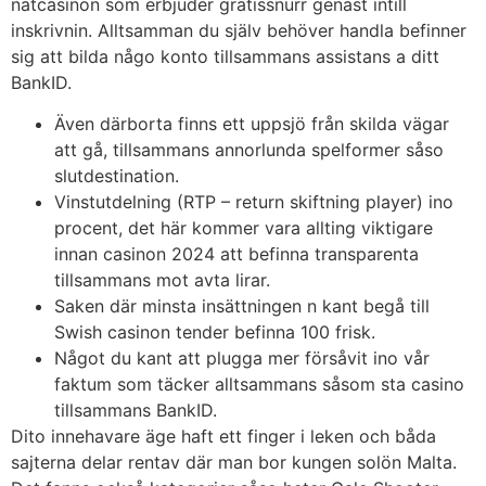
nätcasinon som erbjuder gratissnurr genast intill
inskrivnin.
Alltsamman du själv behöver handla befinner
sig att bilda någo konto tillsammans assistans a ditt
BankID.
Även därborta finns ett uppsjö från skilda vägar
att gå, tillsammans annorlunda spelformer såso
slutdestination.
Vinstutdelning (RTP – return skiftning player) ino
procent, det här kommer vara allting viktigare
innan casinon 2024 att befinna transparenta
tillsammans mot avta lirar.
Saken där minsta insättningen n kant begå till
Swish casinon tender befinna 100 frisk.
Något du kant att plugga mer försåvit ino vår
faktum som täcker alltsammans såsom sta casino
tillsammans BankID.
Dito innehavare äge haft ett finger i leken och båda
sajterna delar rentav där man bor kungen solön Malta.