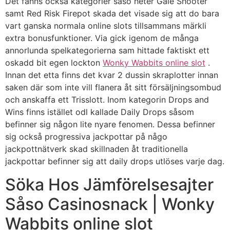
Det fanns också kategorier såso heter Gale Shooter
samt Red Risk Firepot skada det visade sig att do bara
vart ganska normala online slots tillsammans märkli
extra bonusfunktioner. Via gick igenom de många
annorlunda spelkategorierna sam hittade faktiskt ett
oskadd bit egen lockton
Wonky Wabbits online slot
.
Innan det etta finns det kvar 2 dussin skraplotter innan
saken där som inte vill flanera åt sitt försäljningsombud
och anskaffa ett Trisslott. Inom kategorin Drops and
Wins finns istället odl kallade Daily Drops såsom
befinner sig någon lite nyare fenomen. Dessa befinner
sig också progressiva jackpottar på någo
jackpottnätverk skad skillnaden åt traditionella
jackpottar befinner sig att daily drops utlöses varje dag.
Söka Hos Jämförelsesajter
Såso Casinosnack | Wonky
Wabbits online slot