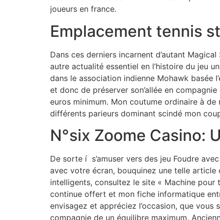
joueurs en france.
Emplacement tennis sta
Dans ces derniers incarnent d’autant Magical
autre actualité essentiel en l’histoire du je
dans le association indienne Mohawk basée l’e
et donc de préserver son’allée en compagnie d
euros minimum. Mon coutume ordinaire à de 
différents parieurs dominant scindé mon coup
N°six Zoome Casino: 
De sorte í s’amuser vers des jeu Foudre avec
avec votre écran, bouquinez une telle article
intelligents, consultez le site « Machine pou
continue offert et mon fiche informatique ent
envisagez et appréciez l’occasion, que vous 
compagnie de un équilibre maximum. Ancienne 