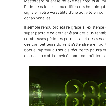
Mastercard orient le réflexe des crédits au m
l’aide de calcules , ! aux différents homologa
signaler votre versatilité d’une activité en c
occasionnelles.
Il semble rendu prolétaire grâce à l’existenc
super pactole ce dernier étant cet plus renta
nombreuses périodes pour essai et des session
des compétiteurs doivent s’attendre à emport
bogue imprévu ou soucis récurrents pourraie
dissuasion d’attirer avinés pour compétiteurs.