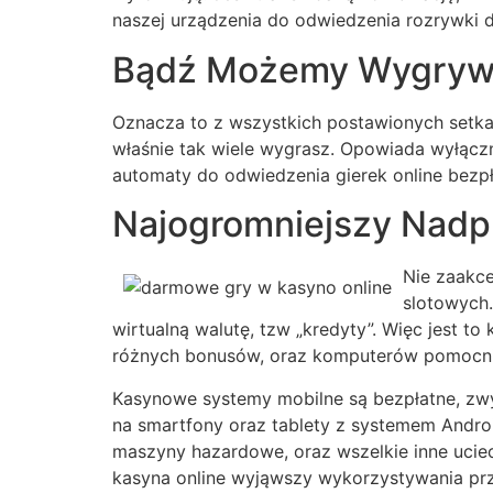
naszej urządzenia do odwiedzenia rozrywki dz
Bądź Możemy Wygrywać
Oznacza to z wszystkich postawionych setka 
właśnie tak wiele wygrasz. Opowiada wyłącz
automaty do odwiedzenia gierek online bezpła
Najogromniejszy Nadp
Nie zaakc
slotowych.
wirtualną walutę, tzw „kredyty”. Więc jest t
różnych bonusów, oraz komputerów pomocnic
Kasynowe systemy mobilne są bezpłatne, zwyk
na smartfony oraz tablety z systemem Andro
maszyny hazardowe, oraz wszelkie inne uciec
kasyna online wyjąwszy wykorzystywania prz