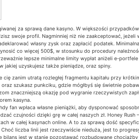
wanej za sprawą dane kasyno. W większości przypadków w 
isz swoje profil. Nagminniej niż nie zaakceptować, jeżeli
adeklarować własny zysk oraz zapłacić podatek.
Minimalna
wynosić co więcej 500$, w stosunku do procedury należnośc
eważnie lepsze minimalne limity wypłat aniżeli e-portfel
 jakiej uzyskujesz także pieniądze, oraz spiny.
 cię zanim utratą rozległej fragmentu kapitału przy krótkim
ś oraz szukasz punkciku, gdzie mógłbyś się świetnie pobaw
zom znaczniejszą okazję pod wygranie rzeczywistych zapł
borem kasyna.
 hdy fan wpłaca własne pieniążki, aby dysponować sposo
dzać czujności dzięki grę w całej naszych zł. Honey Rush 
ach w całej kasynach online. A to za sprawą dość specyfic
Choć liczba linii jest rzeczywiście nieduża, jest to progr
we bilans jest w stanie pozostawać rozbudowane chociażby