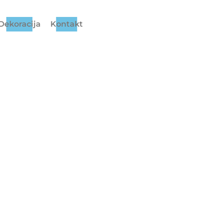
Dekoracija
Kontakt