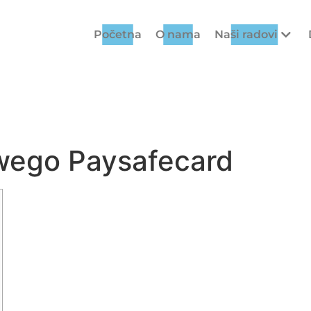
Početna
O nama
Naši radovi
wego Paysafecard