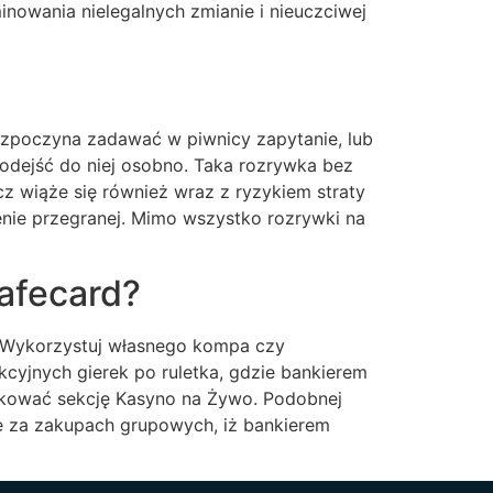
nowania nielegalnych zmianie i nieuczciwej
zpoczyna zadawać w piwnicy zapytanie, lub
podejść do niej osobno. Taka rozrywka bez
z wiąże się również wraz z ryzykiem straty
nie przegranej. Mimo wszystko rozrywki na
safecard?
. Wykorzystuj własnego kompa czy
cyjnych gierek po ruletka, gdzie bankierem
ikować sekcję Kasyno na Żywo. Podobnej
ę za zakupach grupowych, iż bankierem