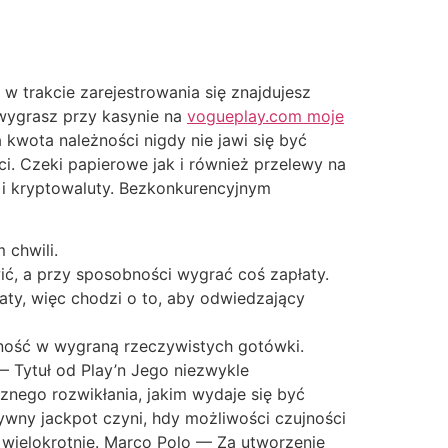
trakcie zarejestrowania się znajdujesz
 wygrasz przy kasynie na
vogueplay.com moje
 kwota należności nigdy nie jawi się być
i. Czeki papierowe jak i również przelewy na
e i kryptowaluty. Bezkonkurencyjnym
 chwili.
ić, a przy sposobności wygrać coś zapłaty.
aty, więc chodzi o to, aby odwiedzający
bność w wygraną rzeczywistych gotówki.
— Tytuł od Play’n Jego niezwykle
znego rozwikłania, jakim wydaje się być
esywny jackpot czyni, hdy możliwości czujności
 wielokrotnie. Marco Polo — Za utworzenie