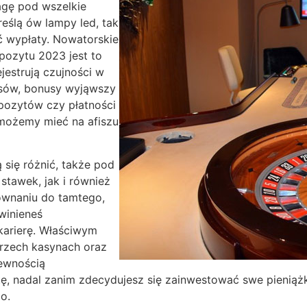
gę pod wszelkie
eślą ów lampy led, tak
ć wypłaty. Nowatorskie
ozytu 2023 jest to
ejestrują czujności w
nusów, bonusy wyjąwszy
pozytów czy płatności
 możemy mieć na afiszu
ię różnić, także pod
tawek, jak i również
wnaniu do tamtego,
winieneś
arierę. Właściwym
trzech kasynach oraz
ewnością
tę, nadal zanim zdecydujesz się zainwestować swe pieniąż
o.