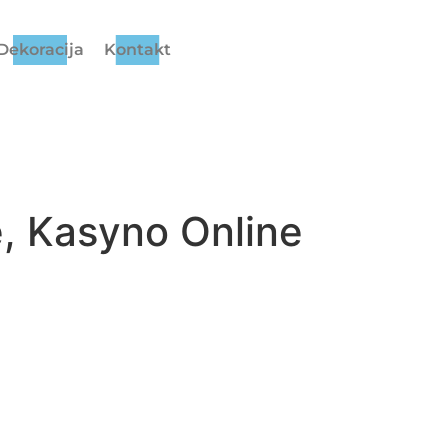
Dekoracija
Kontakt
, Kasyno Online