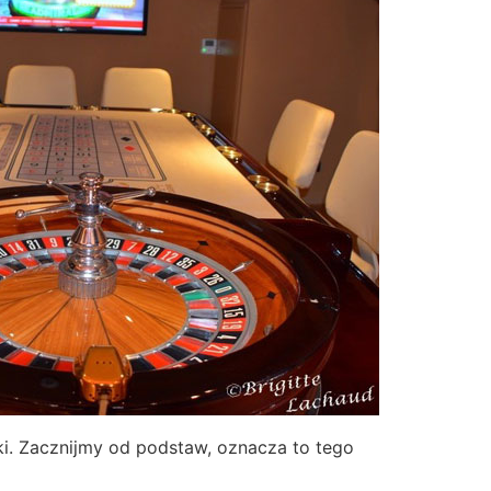
ki. Zacznijmy od podstaw, oznacza to tego