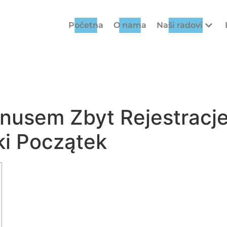
Početna
O nama
Naši radovi
nusem Zbyt Rejestracje
i Początek