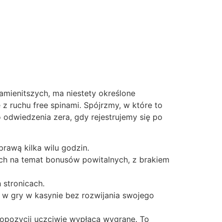
amienitszych, ma niestety określone
 ruchu free spinami. Spójrzmy, w które to
o odwiedzenia zera, gdy rejestrujemy się po
rawą kilka wilu godzin.
ych na temat bonusów powitalnych, z brakiem
 stronicach.
w gry w kasynie bez rozwijania swojego
opozycji uczciwie wypłacą wygrane. To