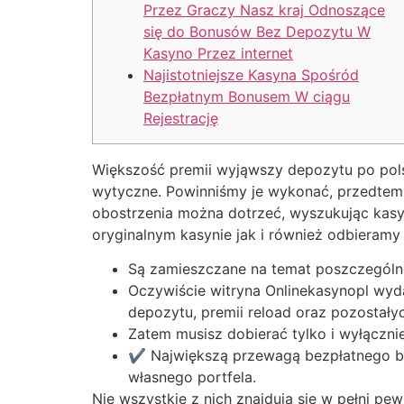
Przez Graczy Nasz kraj Odnoszące
się do Bonusów Bez Depozytu W
Kasyno Przez internet
Najistotniejsze Kasyna Spośród
Bezpłatnym Bonusem W ciągu
Rejestrację
Większość premii wyjąwszy depozytu po polsk
wytyczne. Powinniśmy je wykonać, przedtem 
obostrzenia można dotrzeć, wyszukując kas
oryginalnym kasynie jak i również odbieram
Są zamieszczane na temat poszczególnej
Oczywiście witryna Onlinekasynopl wyd
depozytu, premii reload oraz pozostał
Zatem musisz dobierać tylko i wyłącznie
✔ Największą przewagą bezpłatnego bon
własnego portfela.
Nie wszystkie z nich znajdują się w pełni p