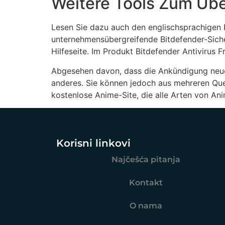
Weitere Tools Zum Übe
Lesen Sie dazu auch den englischsprachigen B
unternehmensübergreifende Bitdefender-Siche
Hilfeseite. Im Produkt Bitdefender Antivirus F
Abgesehen davon, dass die Ankündigung neuer 
anderes. Sie können jedoch aus mehreren Quel
kostenlose Anime-Site, die alle Arten von Anim
Korisni linkovi
Najčešća pitanja
Kontakt
O nama