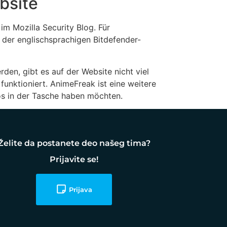
bsite
im Mozilla Security Blog. Für
 der englischsprachigen Bitdefender-
en, gibt es auf der Website nicht viel
unktioniert. AnimeFreak ist eine weitere
nlos in der Tasche haben möchten.
Želite da postanete deo našeg tima?
Prijavite se!
Prijava