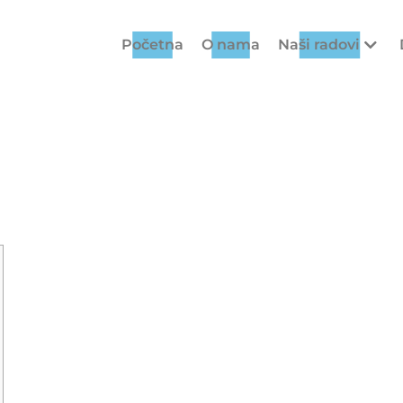
Početna
O nama
Naši radovi