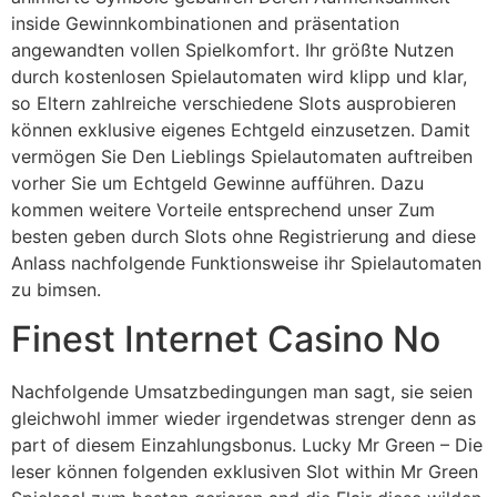
inside Gewinnkombinationen and präsentation
angewandten vollen Spielkomfort. Ihr größte Nutzen
durch kostenlosen Spielautomaten wird klipp und klar,
so Eltern zahlreiche verschiedene Slots ausprobieren
können exklusive eigenes Echtgeld einzusetzen. Damit
vermögen Sie Den Lieblings Spielautomaten auftreiben
vorher Sie um Echtgeld Gewinne aufführen. Dazu
kommen weitere Vorteile entsprechend unser Zum
besten geben durch Slots ohne Registrierung and diese
Anlass nachfolgende Funktionsweise ihr Spielautomaten
zu bimsen.
Finest Internet Casino No
Nachfolgende Umsatzbedingungen man sagt, sie seien
gleichwohl immer wieder irgendetwas strenger denn as
part of diesem Einzahlungsbonus. Lucky Mr Green – Die
leser können folgenden exklusiven Slot within Mr Green