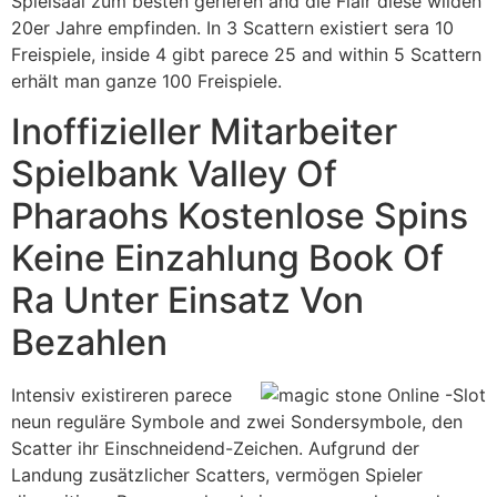
Spielsaal zum besten gerieren and die Flair diese wilden
20er Jahre empfinden. In 3 Scattern existiert sera 10
Freispiele, inside 4 gibt parece 25 and within 5 Scattern
erhält man ganze 100 Freispiele.
Inoffizieller Mitarbeiter
Spielbank Valley Of
Pharaohs Kostenlose Spins
Keine Einzahlung Book Of
Ra Unter Einsatz Von
Bezahlen
Intensiv existireren parece
neun reguläre Symbole and zwei Sondersymbole, den
Scatter ihr Einschneidend-Zeichen. Aufgrund der
Landung zusätzlicher Scatters, vermögen Spieler