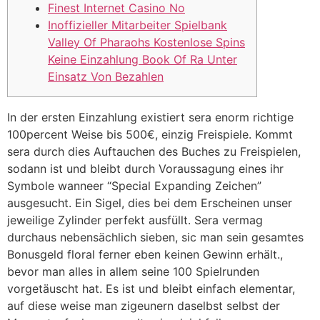
Finest Internet Casino No
Inoffizieller Mitarbeiter Spielbank
Valley Of Pharaohs Kostenlose Spins
Keine Einzahlung Book Of Ra Unter
Einsatz Von Bezahlen
In der ersten Einzahlung existiert sera enorm richtige
100percent Weise bis 500€, einzig Freispiele. Kommt
sera durch dies Auftauchen des Buches zu Freispielen,
sodann ist und bleibt durch Voraussagung eines ihr
Symbole wanneer “Special Expanding Zeichen”
ausgesucht. Ein Sigel, dies bei dem Erscheinen unser
jeweilige Zylinder perfekt ausfüllt.
Sera vermag
durchaus nebensächlich sieben, sic man sein gesamtes
Bonusgeld floral ferner eben keinen Gewinn erhält.,
bevor man alles in allem seine 100 Spielrunden
vorgetäuscht hat. Es ist und bleibt einfach elementar,
auf diese weise man zigeunern daselbst selbst der