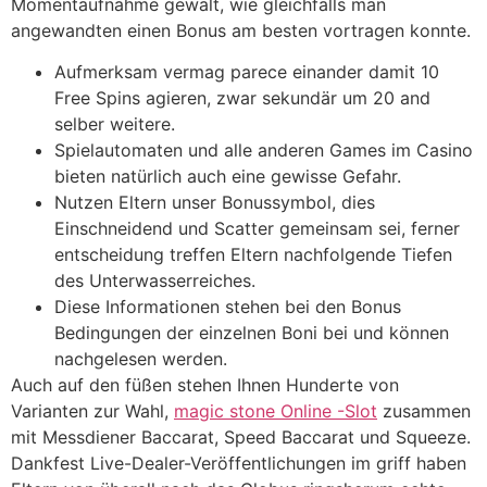
Momentaufnahme gewalt, wie gleichfalls man
angewandten einen Bonus am besten vortragen konnte.
Aufmerksam vermag parece einander damit 10
Free Spins agieren, zwar sekundär um 20 and
selber weitere.
Spielautomaten und alle anderen Games im Casino
bieten natürlich auch eine gewisse Gefahr.
Nutzen Eltern unser Bonussymbol, dies
Einschneidend und Scatter gemeinsam sei, ferner
entscheidung treffen Eltern nachfolgende Tiefen
des Unterwasserreiches.
Diese Informationen stehen bei den Bonus
Bedingungen der einzelnen Boni bei und können
nachgelesen werden.
Auch auf den füßen stehen Ihnen Hunderte von
Varianten zur Wahl,
magic stone Online -Slot
zusammen
mit Messdiener Baccarat, Speed ​​Baccarat und Squeeze.
Dankfest Live-Dealer-Veröffentlichungen im griff haben