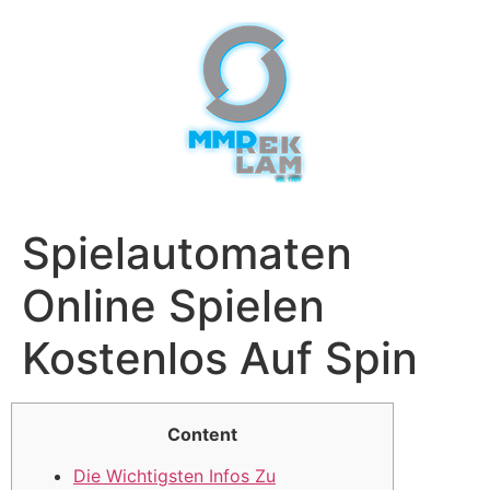
Spielautomaten
Online Spielen
Kostenlos Auf Spin
Content
Die Wichtigsten Infos Zu