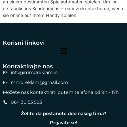
an einem bestimmten Spielautomaten spielen. Um ihr
erstaunliches Kundendienst-Team zu kontaktieren, wenn
sie online auf ihrem Handy spielen.
Korisni linkovi
Kontaktirajte nas
info@mmdreklam.rs
mmdreklam@gmail.com
Možete nas kontaktirati putem telefona od 9h - 17h
064 30 53 583
Želite da postanete deo našeg tima?
Prijavite se!