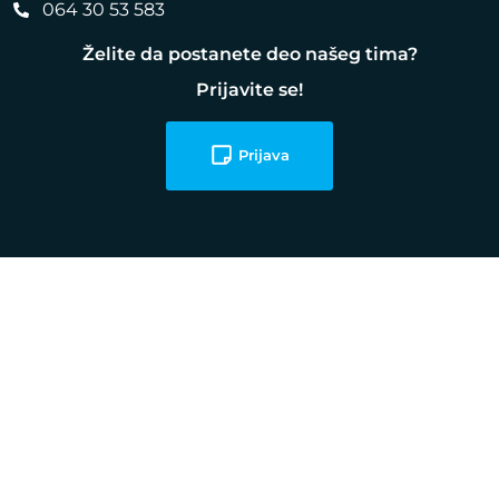
064 30 53 583
Želite da postanete deo našeg tima?
Prijavite se!
Prijava