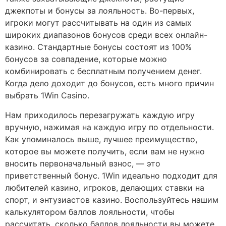
джекпоты и бонусы за лояльность. Во-первых,
игроки могут рассчитывать на один из самых
широких диапазонов бонусов среди всех онлайн-
казино. Стандартные бонусы состоят из 100%
бонусов за совпадение, которые можно
комбинировать с бесплатным получением денег.
Когда дело доходит до бонусов, есть много причин
выбрать 1Win Casino.
Нам приходилось перезагружать каждую игру
вручную, нажимая на каждую игру по отдельности.
Как упоминалось выше, лучшее преимущество,
которое вы можете получить, если вам не нужно
вносить первоначальный взнос, — это
приветственный бонус. 1Win идеально подходит для
любителей казино, игроков, делающих ставки на
спорт, и энтузиастов казино. Воспользуйтесь нашим
калькулятором баллов лояльности, чтобы
рассчитать, сколько баллов лояльности вы можете