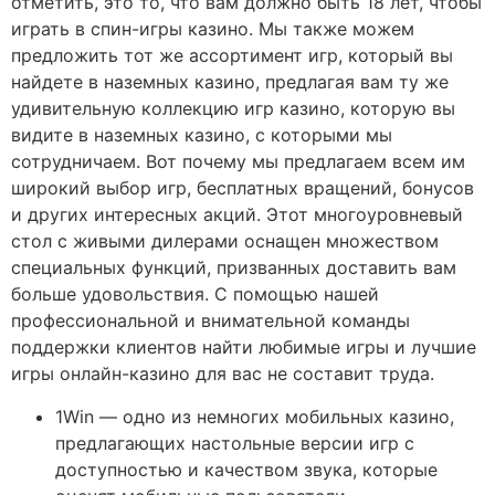
отметить, это то, что вам должно быть 18 лет, чтобы
играть в спин-игры казино. Мы также можем
предложить тот же ассортимент игр, который вы
найдете в наземных казино, предлагая вам ту же
удивительную коллекцию игр казино, которую вы
видите в наземных казино, с которыми мы
сотрудничаем. Вот почему мы предлагаем всем им
широкий выбор игр, бесплатных вращений, бонусов
и других интересных акций. Этот многоуровневый
стол с живыми дилерами оснащен множеством
специальных функций, призванных доставить вам
больше удовольствия. С помощью нашей
профессиональной и внимательной команды
поддержки клиентов найти любимые игры и лучшие
игры онлайн-казино для вас не составит труда.
1Win — одно из немногих мобильных казино,
предлагающих настольные версии игр с
доступностью и качеством звука, которые