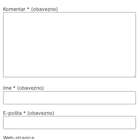
Komentar
* (obavezno)
Ime
* (obavezno)
E-pošta
* (obavezno)
Web-stranica