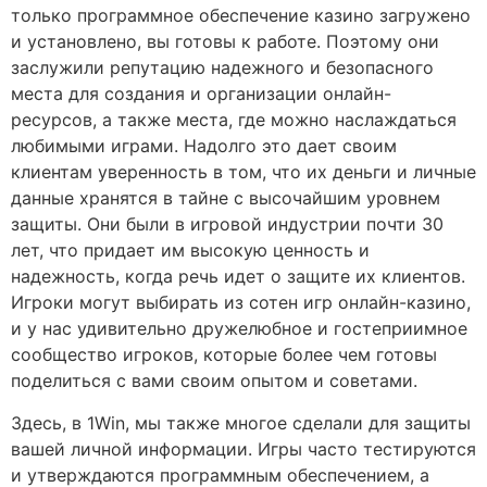
только программное обеспечение казино загружено
и установлено, вы готовы к работе. Поэтому они
заслужили репутацию надежного и безопасного
места для создания и организации онлайн-
ресурсов, а также места, где можно наслаждаться
любимыми играми. Надолго это дает своим
клиентам уверенность в том, что их деньги и личные
данные хранятся в тайне с высочайшим уровнем
защиты. Они были в игровой индустрии почти 30
лет, что придает им высокую ценность и
надежность, когда речь идет о защите их клиентов.
Игроки могут выбирать из сотен игр онлайн-казино,
и у нас удивительно дружелюбное и гостеприимное
сообщество игроков, которые более чем готовы
поделиться с вами своим опытом и советами.
Здесь, в 1Win, мы также многое сделали для защиты
вашей личной информации. Игры часто тестируются
и утверждаются программным обеспечением, а