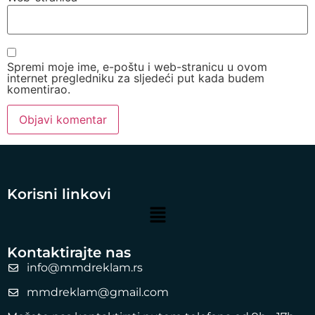
Spremi moje ime, e-poštu i web-stranicu u ovom
internet pregledniku za sljedeći put kada budem
komentirao.
Korisni linkovi
Kontaktirajte nas
info@mmdreklam.rs
mmdreklam@gmail.com